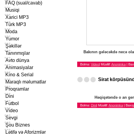
FAQ (sual/cavab)
Musiqi
Xarici MP3
Türk MP3
Moda
Yumor
Şəkillər
Bakının gələcəkdə necə ola
Tanınmışlar
Avto dünya
Bolmə:
Video
|
Müəllif:
Anonimka
| Bax
Animasiyalar
Kino & Serial
Sirat körpüsün
Maraqlı məlumatlar
Proqramlar
Dini
Həqiqətəndə o an ger
Futbol
Bolmə:
Dini
|
Müəllif:
Anonimka
| Baxış
Video
Sevgi
Şou Biznes
Lətifə və Aforizmlər