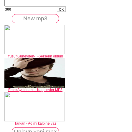
300
New mp3
Yusuf Guneyden-_-Serserin oldum
Emre Aydindan-_-Kagit evler MP3
Tarkan - Adımı kalbine yaz
Onlayn yeni mp3