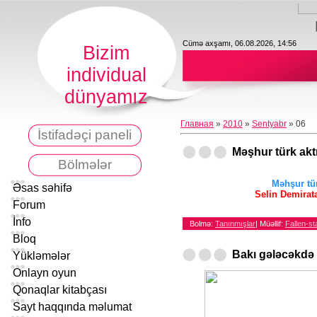
Cümə axşamı, 06.08.2026, 14:56
Bizim
individual
dünyamız
Главная
»
2010
»
Sentyabr
»
06
İstifadəçi paneli
Məşhur türk akt
Bölmələr
Məhşur tür
Əsas səhifə
Selin Demirata
Forum
İnfo
Bolmə:
Tanınmışlar
|
Müəllif:
Fallen-st
Bloq
Bakı gələcəkdə
Yükləmələr
Onlayn oyun
Qonaqlar kitabçası
Sayt haqqında məlumat