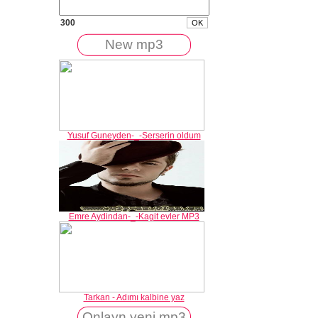
300
New mp3
Yusuf Guneyden-_-Serserin oldum
Emre Aydindan-_-Kagit evler MP3
Tarkan - Adımı kalbine yaz
Onlayn yeni mp3