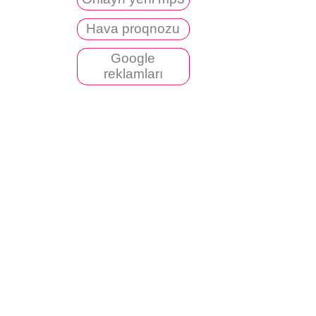
Hava proqnozu
Google
reklamları