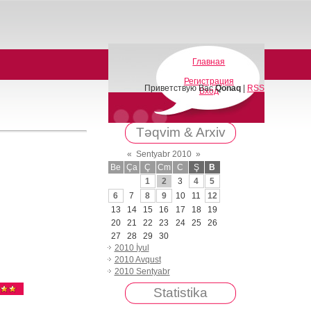
Главная
Регистрация
Приветствую Вас
Qonaq
|
RSS
Вход
Təqvim & Arxiv
«
Sentyabr 2010
»
Be
Ça
Ç
Cm
C
Ş
B
1
2
3
4
5
6
7
8
9
10
11
12
13
14
15
16
17
18
19
20
21
22
23
24
25
26
27
28
29
30
2010 İyul
2010 Avqust
2010 Sentyabr
Statistika