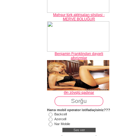
Məhşur türk aktrisaları silsiləsi -
MERVE BOLUĞUR
Benjamin Franklindən dəyərli
aforizmlər
Ən zövqlü qadınar
Sorğu
Hansı mobil operator istifadəçisiniz???
Backcell
Azercell
Nar Mobile