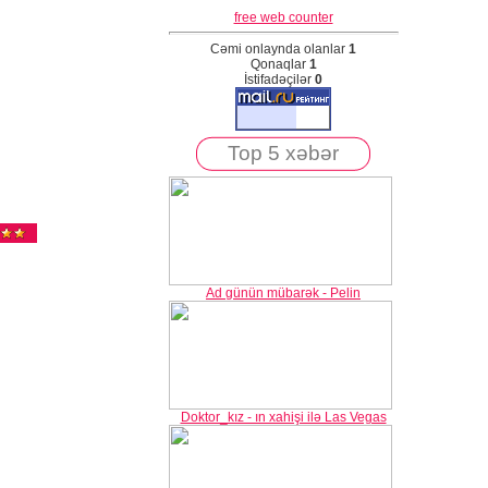
free web counter
Cəmi onlaynda olanlar
1
Qonaqlar
1
İstifadəçilər
0
Top 5 xəbər
Ad günün mübarək - Pelin
Doktor_kız - ın xahişi ilə Las Vegas