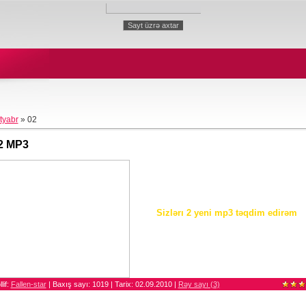
tyabr
»
02
 2 MP3
Sizlərı 2 yeni mp3 təqdim edirəm
lif:
Fallen-star
| Baxış sayı: 1019 | Tarix:
02.09.2010
|
Rəy sayı (3)