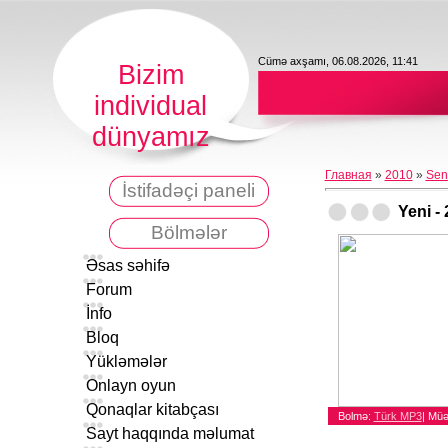
Cümə axşamı, 06.08.2026, 11:41
Bizim
individual
dünyamız
Главная
»
2010
»
Sen
İstifadəçi paneli
Yeni -
Bölmələr
Əsas səhifə
Forum
İnfo
Bloq
Yükləmələr
Onlayn oyun
Qonaqlar kitabçası
Bolmə:
Türk MP3
|
Müəl
Sayt haqqında məlumat