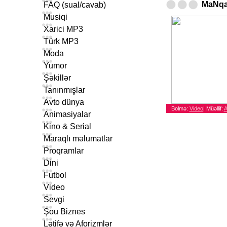
MaNqa 
FAQ (sual/cavab)
Musiqi
Xarici MP3
Türk MP3
Moda
Yumor
Şəkillər
Tanınmışlar
Avto dünya
Bolmə:
Video
|
Müəllif:
A
Animasiyalar
Kino & Serial
Maraqlı məlumatlar
Proqramlar
Dini
Futbol
Video
Sevgi
Şou Biznes
Lətifə və Aforizmlər