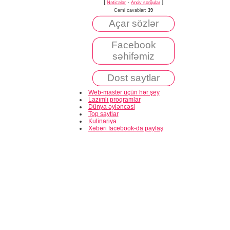
[
·
]
Nəticələr
Arxiv sorğular
Cəmi cavablar:
39
Açar sözlər
Facebook
səhifəmiz
Dost saytlar
Web-master üçün hər şey
Lazımlı proqramlar
Dünya əyləncəsi
Top saytlar
Kulinariya
Xəbəri facebook-da paylaş