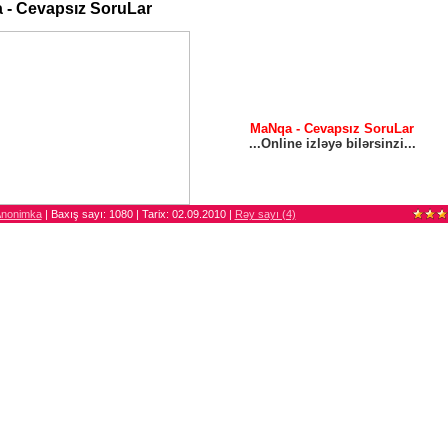
- Cevapsız SoruLar
MaNqa - Cevapsız SoruLar
...Online izləyə bilərsinzi...
nonimka
| Baxış sayı: 1080 | Tarix:
02.09.2010
|
Rəy sayı (4)